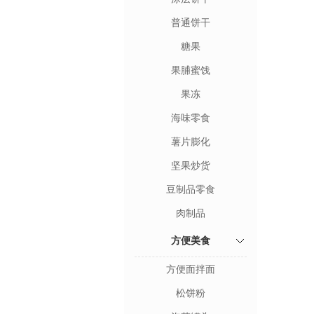
普通饼干
糖果
果脯蜜饯
果冻
海味零食
薯片膨化
坚果炒货
豆制品零食
肉制品
方便美食
方便面拌面
松饼粉