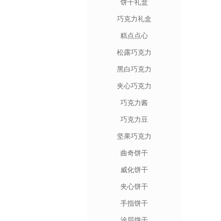
饼干礼盒
巧克力礼盒
糕点点心
松露巧克力
黑白巧克力
夹心巧克力
巧克力酱
巧克力豆
坚果巧克力
曲奇饼干
威化饼干
夹心饼干
手指饼干
涂层饼干