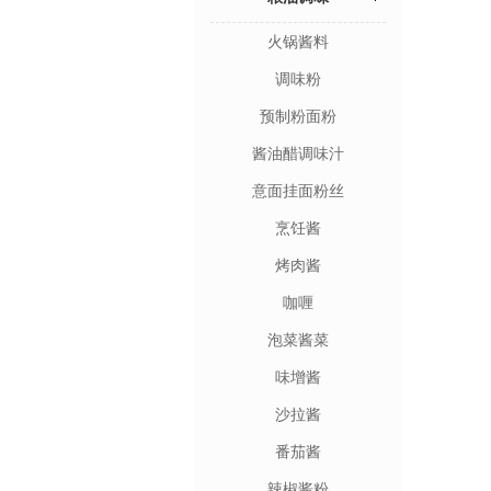
火锅酱料
调味粉
预制粉面粉
酱油醋调味汁
意面挂面粉丝
烹饪酱
烤肉酱
咖喱
泡菜酱菜
味增酱
沙拉酱
番茄酱
辣椒酱粉