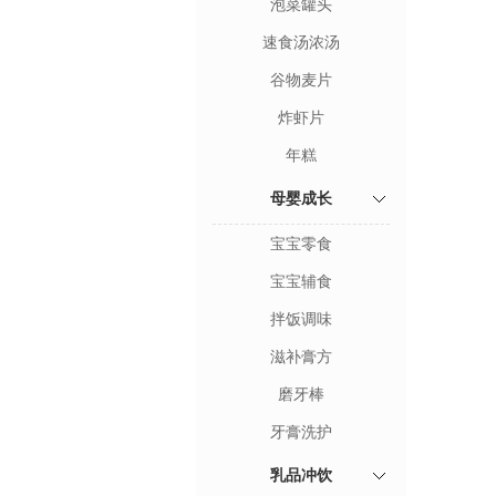
泡菜罐头
速食汤浓汤
谷物麦片
炸虾片
年糕
母婴成长
宝宝零食
宝宝辅食
拌饭调味
滋补膏方
磨牙棒
牙膏洗护
乳品冲饮