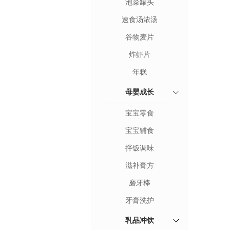
泡菜罐头
速食汤浓汤
谷物麦片
炸虾片
年糕
母婴成长
宝宝零食
宝宝辅食
拌饭调味
滋补膏方
磨牙棒
牙膏洗护
乳品冲饮