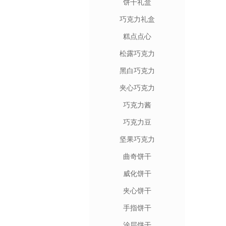
饼干礼盒
巧克力礼盒
糕点点心
松露巧克力
黑白巧克力
夹心巧克力
巧克力酱
巧克力豆
坚果巧克力
曲奇饼干
威化饼干
夹心饼干
手指饼干
涂层饼干